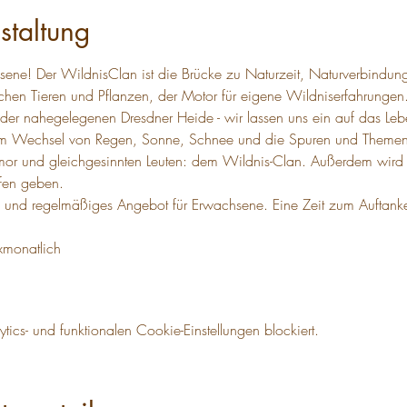
staltung
sene! Der WildnisClan ist die Brücke zu Naturzeit, Naturverbindun
chen Tieren und Pflanzen, der Motor für eigene Wildniserfahrungen.
der nahegelegenen Dresdner Heide - wir lassen uns ein auf das Lebe
em Wechsel von Regen, Sonne, Schnee und die Spuren und Themen 
or und gleichgesinnten Leuten: dem Wildnis-Clan. Außerdem wird es
ffen geben.
tes und regelmäßiges Angebot für Erwachsene. Eine Zeit zum Auftank
1xmonatlich
cs- und funktionalen Cookie-Einstellungen blockiert.