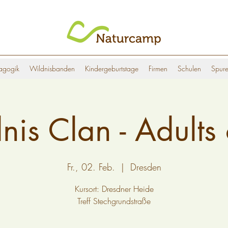
agogik
Wildnisbanden
Kindergeburtstage
Firmen
Schulen
Spure
nis Clan - Adults 
Fr., 02. Feb.
  |  
Dresden
Kursort: Dresdner Heide
Treff Stechgrundstraße​