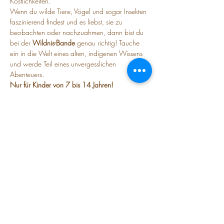
Köstlichkeiten.
Wenn du wilde Tiere, Vögel und sogar Insekten 
faszinierend findest und es liebst, sie zu 
beobachten oder nachzuahmen, dann bist du 
bei der 
Wildnis-Bande
 genau richtig! Tauche 
ein in die Welt eines alten, indigenen Wissens 
und werde Teil eines unvergesslichen 
Abenteuers.
Nur für Kinder von 7 bis 14 Jahren!
35 € p.P./Monat - jeden 2. Donnerstag 15-17 
Uhr
Diese Veranstaltung teilen