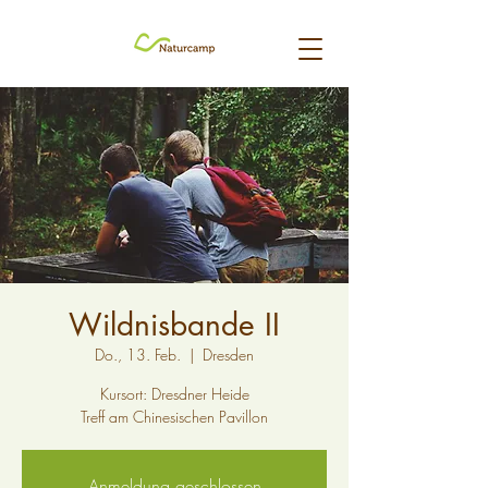
Wildnisbande II
Do., 13. Feb.
  |  
Dresden
Kursort: Dresdner Heide
Treff am Chinesischen Pavillon
Anmeldung geschlossen