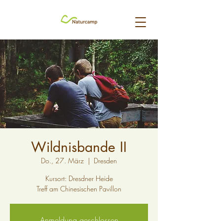
Wildnisbande II
Do., 27. März
  |  
Dresden
Kursort: Dresdner Heide
Treff am Chinesischen Pavillon
Anmeldung geschlossen